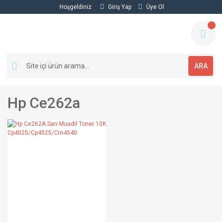
Hoşgeldiniz
Giriş Yap
Üye Ol
ARA
Hp Ce262a