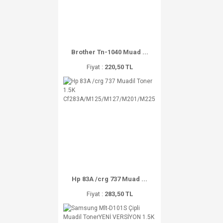
Brother Tn-1040 Muad ...
Fiyat :
220,50 TL
Hp 83A /crg 737 Muad ...
Fiyat :
283,50 TL