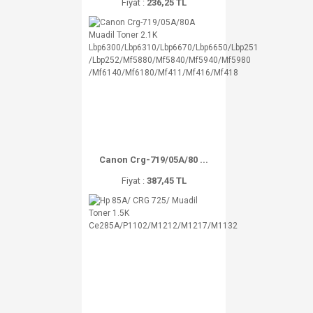
Fiyat :
236,25 TL
Canon Crg-719/05A/80 ...
Fiyat :
387,45 TL