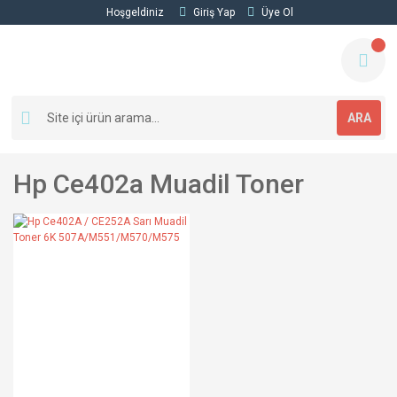
Hoşgeldiniz
Giriş Yap
Üye Ol
ARA
Hp Ce402a Muadil Toner