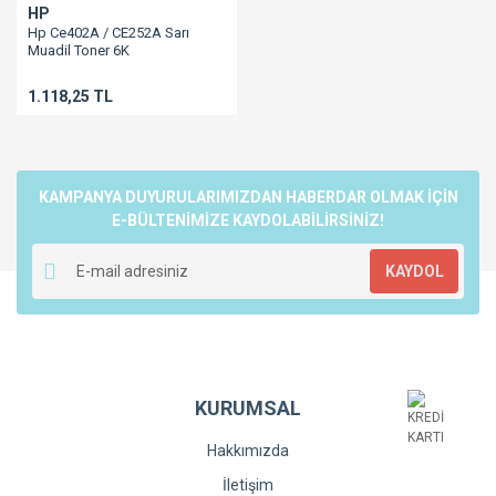
HP
Hp Ce402A / CE252A Sarı
Muadil Toner 6K
507A/M551/M570/M575
1.118,25 TL
KAMPANYA DUYURULARIMIZDAN HABERDAR OLMAK İÇİN
E-BÜLTENİMİZE KAYDOLABİLİRSİNİZ!
KAYDOL
KURUMSAL
Hakkımızda
İletişim