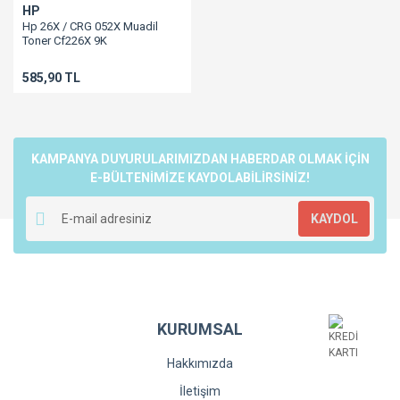
HP
Hp 26X / CRG 052X Muadil
Toner Cf226X 9K
M402/M426/LBP212 / LBP214 /
LBP215 / MF421 / MF426 /
585,90 TL
MF428 / MF429
KAMPANYA DUYURULARIMIZDAN HABERDAR OLMAK İÇİN
E-BÜLTENİMİZE KAYDOLABİLİRSİNİZ!
KAYDOL
KURUMSAL
Hakkımızda
İletişim