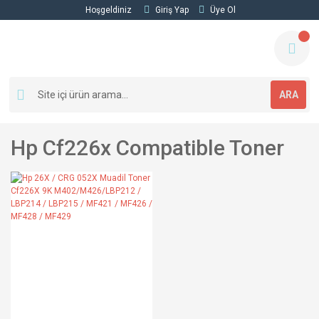
Hoşgeldiniz
Giriş Yap
Üye Ol
ARA
Hp Cf226x Compatible Toner