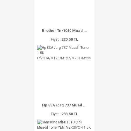
Brother Tn-1040 Muad ...
Fiyat :
220,50 TL
Hp 83A /crg 737 Muad ...
Fiyat :
283,50 TL