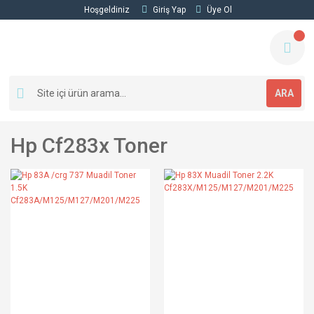
Hoşgeldiniz
Giriş Yap
Üye Ol
ARA
Hp Cf283x Toner