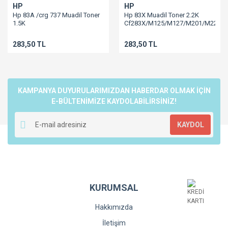
HP
HP
Hp 83A /crg 737 Muadil Toner
Hp 83X Muadil Toner 2.2K
1.5K
Cf283X/M125/M127/M201/M225
Cf283A/M125/M127/M201/M225
283,50 TL
283,50 TL
KAMPANYA DUYURULARIMIZDAN HABERDAR OLMAK İÇİN
E-BÜLTENİMİZE KAYDOLABİLİRSİNİZ!
KAYDOL
KURUMSAL
Hakkımızda
İletişim