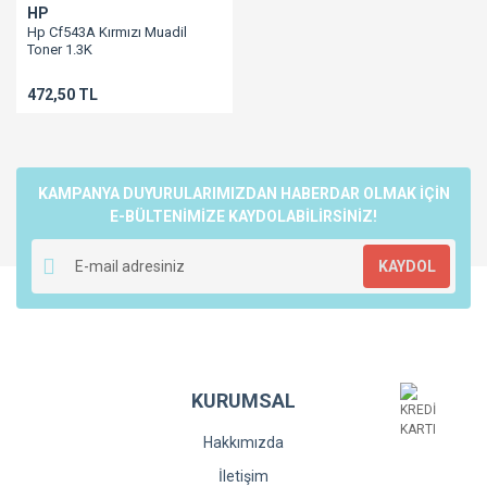
HP
Hp Cf543A Kırmızı Muadil
Toner 1.3K
203A/M254/M280/M281/crg
054M/canon 645cx/crg 067M
472,50 TL
KAMPANYA DUYURULARIMIZDAN HABERDAR OLMAK İÇİN
E-BÜLTENİMİZE KAYDOLABİLİRSİNİZ!
KAYDOL
KURUMSAL
Hakkımızda
İletişim