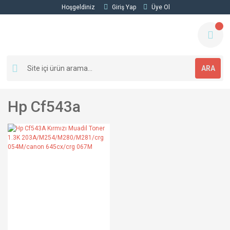
Hoşgeldiniz
Giriş Yap
Üye Ol
ARA
Hp Cf543a