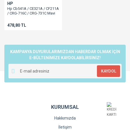
HP
Hp Cb541A / CE321A / CF211A
/ CRG-716C / CRG-731C Mavi
Muadil Toner 1.5K
125A/Cp1215/Cp1217/Cm1312/Cp1515/Cp1518
478,80 TL
KAMPANYA DUYURULARIMIZDAN HABERDAR OLMAK İÇİN
E-BÜLTENİMİZE KAYDOLABİLİRSİNİZ!
KAYDOL
KURUMSAL
Hakkımızda
İletişim