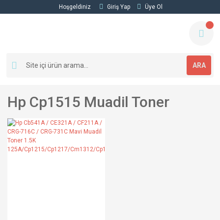
Hoşgeldiniz
Giriş Yap
Üye Ol
ARA
Hp Cp1515 Muadil Toner