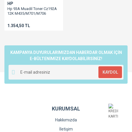
HP
Hp 93A Muadil Toner Cz192A
12K M435/M701/M706
1.354,50 TL
KAMPANYA DUYURULARIMIZDAN HABERDAR OLMAK İÇİN
E-BÜLTENİMİZE KAYDOLABİLİRSİNİZ!
KAYDOL
KURUMSAL
Hakkımızda
İletişim