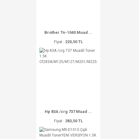
Brother Tn-1040 Muad ...
Fiyat :
220,50 TL
Hp 83A /crg 737 Muad ...
Fiyat :
283,50 TL