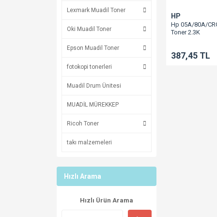
Lexmark Muadil Toner
HP
Hp 05A/80A/CRG
Oki Muadil Toner
Toner 2.3K
Ce505A/P2030/
Epson Muadil Toner
387,45 TL
fotokopi tonerleri
Muadil Drum Ünitesi
MUADİL MÜREKKEP
Ricoh Toner
takı malzemeleri
Hızlı Arama
Hızlı Ürün Arama