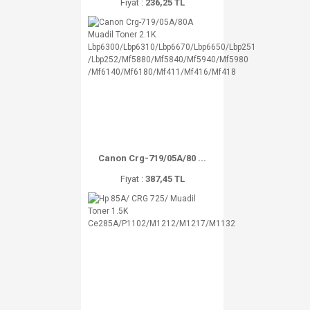
Fiyat :
236,25 TL
Canon Crg-719/05A/80 ...
Fiyat :
387,45 TL