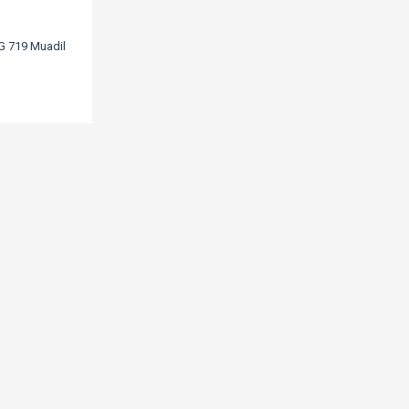
 719 Muadil
P2035/P2055