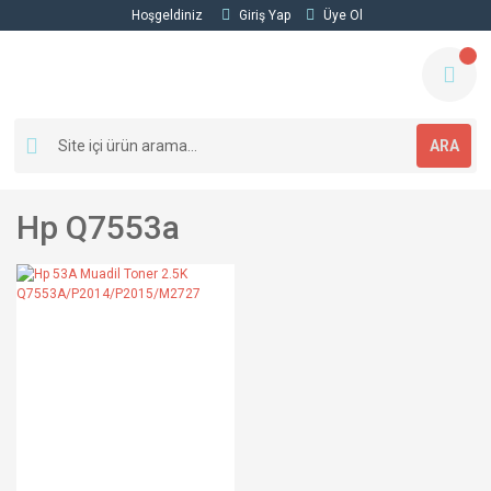
Hoşgeldiniz
Giriş Yap
Üye Ol
ARA
Hp Q7553a