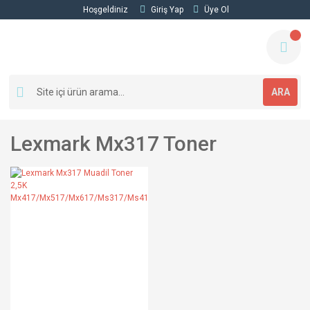
Hoşgeldiniz
Giriş Yap
Üye Ol
ARA
Lexmark Mx317 Toner