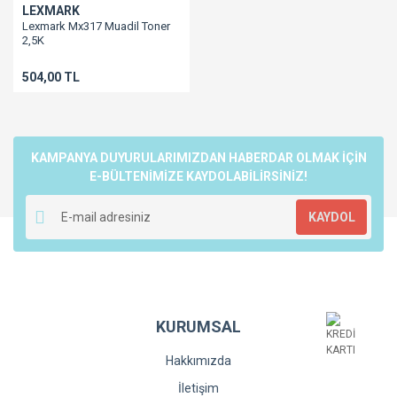
LEXMARK
Lexmark Mx317 Muadil Toner
2,5K
Mx417/Mx517/Mx617/Ms317/Ms417/Ms517/Ms617
504,00 TL
KAMPANYA DUYURULARIMIZDAN HABERDAR OLMAK İÇİN
E-BÜLTENİMİZE KAYDOLABİLİRSİNİZ!
KAYDOL
KURUMSAL
Hakkımızda
İletişim