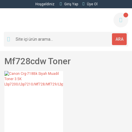
Hoşgeldiniz
Giriş Yap
Üye Ol
ARA
Mf728cdw Toner