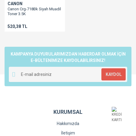
CANON
Canon Crg-718Bk Siyah Muadil
Toner 3.5K
Lbp7200/Lbp7210/Mf728/Mf729/Lbp7680/Lbp7660/Mf8330/Mf8340/Mf
520,38 TL
KAMPANYA DUYURULARIMIZDAN HABERDAR OLMAK İÇİN
E-BÜLTENİMİZE KAYDOLABİLİRSİNİZ!
KAYDOL
KURUMSAL
Hakkımızda
İletişim