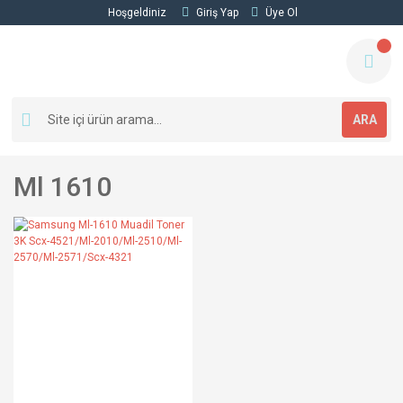
Hoşgeldiniz
Giriş Yap
Üye Ol
ARA
Ml 1610