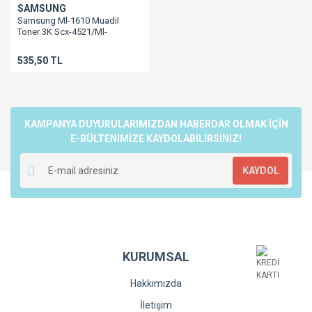
SAMSUNG
Samsung Ml-1610 Muadil
Toner 3K Scx-4521/Ml-
2010/Ml-2510/Ml-2570/Ml-
2571/Scx-4321
535,50 TL
KAMPANYA DUYURULARIMIZDAN HABERDAR OLMAK İÇİN
E-BÜLTENİMİZE KAYDOLABİLİRSİNİZ!
KAYDOL
KURUMSAL
Hakkımızda
İletişim