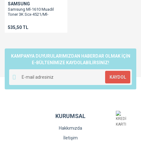
SAMSUNG
Samsung Ml-1610 Muadil
Toner 3K Scx-4521/Ml-
2010/Ml-2510/Ml-2570/Ml-
2571/Scx-4321
535,50 TL
KAMPANYA DUYURULARIMIZDAN HABERDAR OLMAK İÇİN
E-BÜLTENİMİZE KAYDOLABİLİRSİNİZ!
KAYDOL
KURUMSAL
Hakkımızda
İletişim