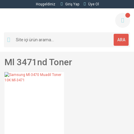
Hoşgeldiniz
Giriş Yap
Üye Ol
ARA
Ml 3471nd Toner