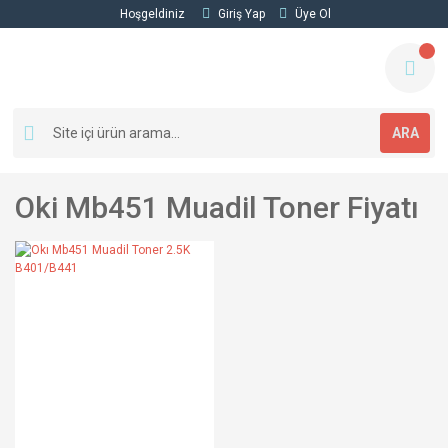
Hoşgeldiniz
Giriş Yap
Üye Ol
ARA
Oki Mb451 Muadil Toner Fiyatı