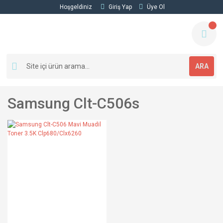
Hoşgeldiniz
Giriş Yap
Üye Ol
ARA
Samsung Clt-C506s