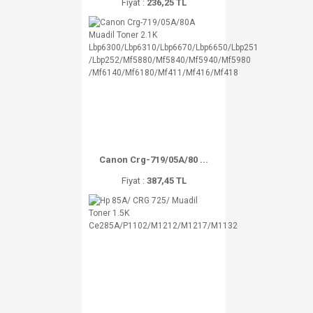
Fiyat :
236,25 TL
Canon Crg-719/05A/80 ...
Fiyat :
387,45 TL