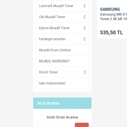
Lexmark Muadil Toner
SAMSUNG
Samsung Mlt-D1
Oki Muadil Toner
Toner 2.5K Ml-1
2580/Scx-4600/
650/Mlt-D105S
Epson Muadil Toner
535,50 TL
fotokopi tonerleri
Muadil Drum Ünitesi
MUADİL MÜREKKEP
Ricoh Toner
takı malzemeleri
Hızlı Arama
Hızlı Ürün Arama