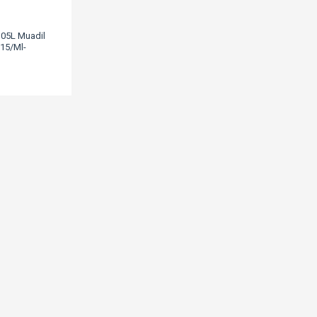
05L Muadil
915/Ml-
Scx-4623/Sf-