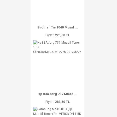
Brother Tn-1040 Muad ...
Fiyat :
220,50 TL
Hp 83A /crg 737 Muad ...
Fiyat :
283,50 TL