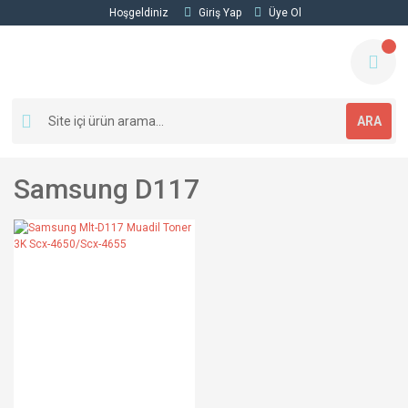
Hoşgeldiniz
Giriş Yap
Üye Ol
ARA
Samsung D117