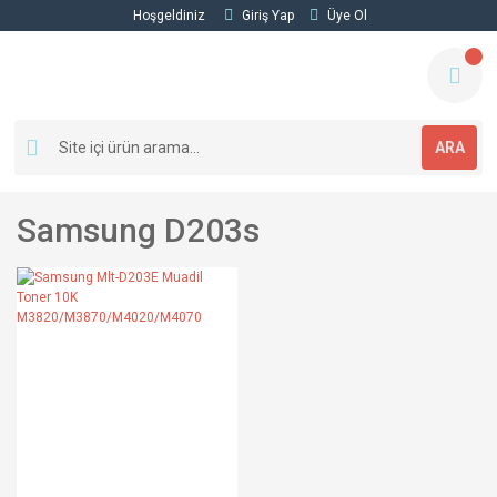
Hoşgeldiniz
Giriş Yap
Üye Ol
ARA
Samsung D203s