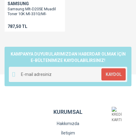
SAMSUNG
Samsung Mlt-D205E Muadil
Toner 10K Ml-3310/Ml-
3710/Scx-5737/Scx-5637/Scx-
4833
787,50 TL
KAMPANYA DUYURULARIMIZDAN HABERDAR OLMAK İÇİN
E-BÜLTENİMİZE KAYDOLABİLİRSİNİZ!
KAYDOL
KURUMSAL
Hakkımızda
İletişim