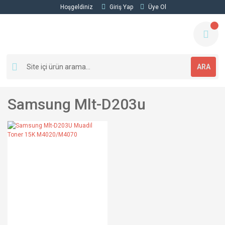
Hoşgeldiniz
Giriş Yap
Üye Ol
ARA
Samsung Mlt-D203u