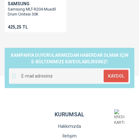
SAMSUNG
Samsung MLT-R204 Muadil
Drum Ünitesi 30K
M3325/M3375/M3825/M3875/M4025/M4075
425,25 TL
KAMPANYA DUYURULARIMIZDAN HABERDAR OLMAK İÇİN
E-BÜLTENİMİZE KAYDOLABİLİRSİNİZ!
KAYDOL
KURUMSAL
Hakkımızda
İletişim