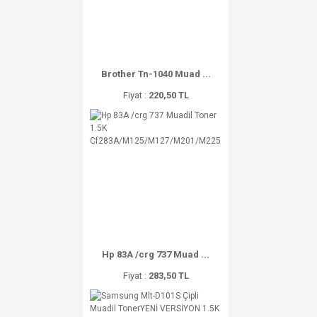
Brother Tn-1040 Muad ...
Fiyat :
220,50 TL
Hp 83A /crg 737 Muad ...
Fiyat :
283,50 TL