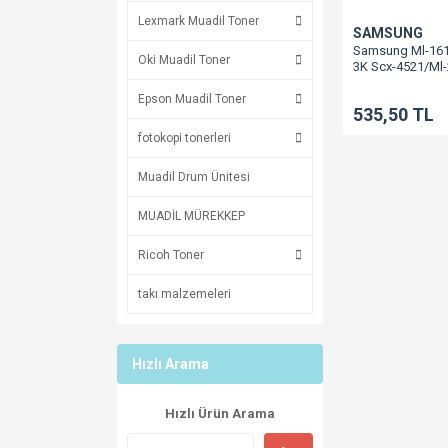
Lexmark Muadil Toner
SAMSUNG
Samsung Ml-161
Oki Muadil Toner
3K Scx-4521/Ml-
2510/Ml-2570/M
4321
Epson Muadil Toner
535,50 TL
fotokopi tonerleri
Muadil Drum Ünitesi
MUADİL MÜREKKEP
Ricoh Toner
takı malzemeleri
Hızlı Arama
Hızlı Ürün Arama