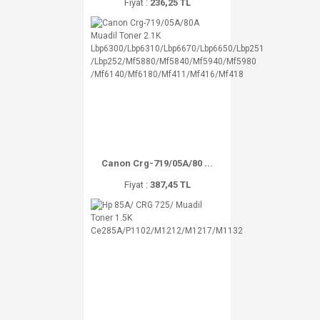
Fiyat :
236,25 TL
Canon Crg-719/05A/80 ...
Fiyat :
387,45 TL