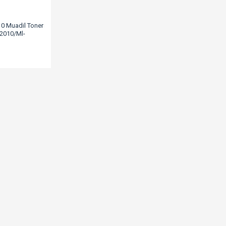
0 Muadil Toner
2010/Ml-
l-2571/Scx-