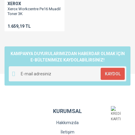
XEROX
Xerox Workcentre Pe16 Muadil
Toner 3K
3116/3120/3121/3130/Pe114
1.659,19 TL
KAMPANYA DUYURULARIMIZDAN HABERDAR OLMAK İÇİN
E-BÜLTENİMİZE KAYDOLABİLİRSİNİZ!
KAYDOL
KURUMSAL
Hakkımızda
İletişim