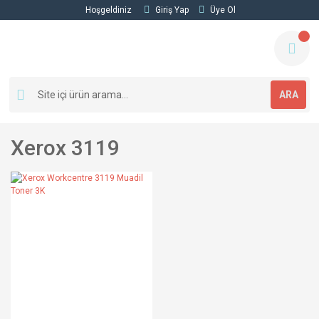
Hoşgeldiniz
Giriş Yap
Üye Ol
ARA
Xerox 3119