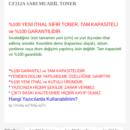
CF212A SARI MUADİL TONER
%100 YENİ İTHAL SIFIR TONER, TAM KAPASİTELİ
ve %100 GARANTİLİDİR
İncelediğiniz ürün tamamen yeni (sıfır) ve yurt dışından ithal
edilmiş üründür. Kesinlikle demo (kapasitesi düşük), dolum,
yenileme veya drum değişimi yapılmış ürün değildir. Tam kapasiteli
ve %100 garantilidir.
*
%100 GARANTİLİ ve TAM KAPASİTELİDİR.
*
YENİDEN DOLUM YAPILABİLME ÖZELLİĞİNE SAHİPTİR.
*
%100 YENİ İTHAL ve KUTULU ÜRÜNDÜR.
*
YAZICINIZA HİÇBİR ŞEKİLDE ZARAR VERMEZ.
*
ÇIKTI BASKI KALİTESİNDE HİÇBİR KAYIP OLMAZ.
Hangi Yazıcılarda Kullanabilirim?
hp 131a/hp m276/hp m251
Bu ürünün fiyat bilgisi, resim, ürün açıklamalarında ve diğer