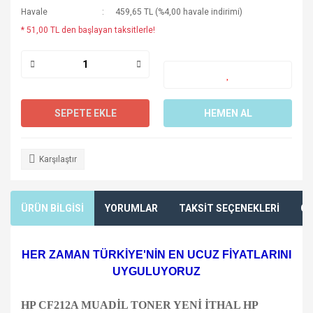
Havale
459,65 TL (%4,00 havale indirimi)
* 51,00 TL den başlayan taksitlerle!
SEPETE EKLE
HEMEN AL
Karşılaştır
ÜRÜN BİLGİSİ
YORUMLAR
TAKSİT SEÇENEKLERİ
ÖN
HER ZAMAN TÜRKİYE'NİN EN UCUZ FİYATLARINI
UYGULUYORUZ
HP CF212A MUADİL TONER YENİ İTHAL HP