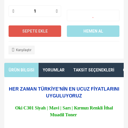
SEPETE EKLE
HEMEN AL
Karşılaştır
ÜRÜN BİLGİSİ
YORUMLAR
TAKSİT SEÇENEKLERİ
ÖN
HER ZAMAN TÜRKİYE'NİN EN UCUZ FİYATLARINI
UYGULUYORUZ
Oki C301 Siyah | Mavi | Sarı | Kırmızı Renkli İthal
Muadil Toner