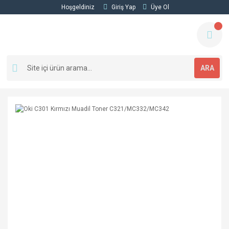
Hoşgeldiniz
Giriş Yap
Üye Ol
ARA