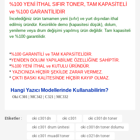
%100 YENİ İTHAL SIFIR TONER, TAM KAPASİTELİ
ve %100 GARANTİLİDİR
İncelediğiniz ürün tamamen yeni (sıfır) ve yurt dışından ithal
edilmiş üründür. Kesinlikle demo (kapasitesi düşük), dolum,
yenileme veya drum değişimi yapılmış ürün değildir. Tam kapasiteli
ve %100 garantilidir.
*
%100 GARANTİLİ ve TAM KAPASİTELİDİR.
*
YENİDEN DOLUM YAPILABİLME ÖZELLİĞİNE SAHİPTİR.
*
%100 YENİ İTHAL ve KUTULU ÜRÜNDÜR.
*
YAZICINIZA HİÇBİR ŞEKİLDE ZARAR VERMEZ.
*
ÇIKTI BASKI KALİTESİNDE HİÇBİR KAYIP OLMAZ.
Hangi Yazıcı Modellerinde Kullanabilirim?
Oki C301 | MC342 | C321 | MC332
Bu ürünün fiyat bilgisi, resim, ürün açıklamalarında ve diğer
Etiketler :
konularda yetersiz gördüğünüz noktaları öneri formunu
oki c301dn
oki c301
oki c301dn toner
Bu ürüne ilk yorumu siz yapın!
kullanarak tarafımıza iletebilirsiniz.
oki c301 drum ünitesi
oki c301dn toner dolumu
Görüş ve önerileriniz için teşekkür ederiz.
oki c301 muadil toner
oki c321dn toner