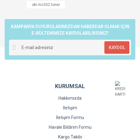
Yorum Yaz
oki mc332 toner
Ürün resmi kalitesiz, bozuk veya görüntülenemiyor.
Ürün açıklamasında eksik bilgiler bulunuyor.
Ürün bilgilerinde hatalar bulunuyor.
KAMPANYA DUYURULARIMIZDAN HABERDAR OLMAK İÇİN
Ürün fiyatı diğer sitelerden daha pahalı.
E-BÜLTENİMİZE KAYDOLABİLİRSİNİZ!
Bu ürüne benzer farklı alternatifler olmalı.
KAYDOL
Gönder
KURUMSAL
Hakkımızda
İletişim
İletişim Formu
Havale Bildirim Formu
Kargo Takibi