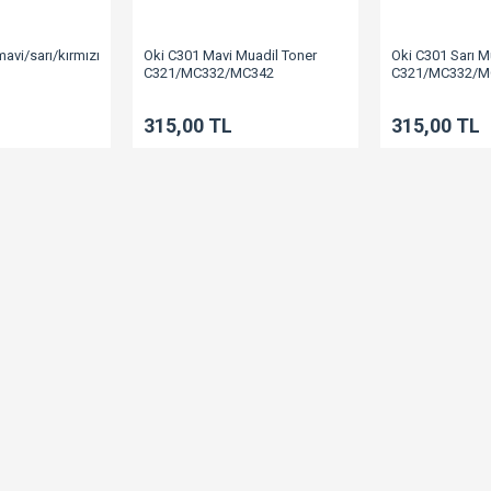
avi/sarı/kırmızı
Oki C301 Mavi Muadil Toner
Oki C301 Sarı M
C321/MC332/MC342
C321/MC332/M
C342
315,00 TL
315,00 TL