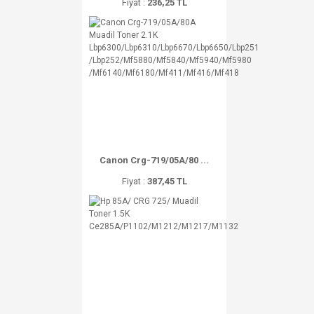
Fiyat :
236,25 TL
Canon Crg-719/05A/80 ...
Fiyat :
387,45 TL