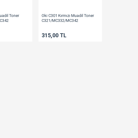
uadil Toner
Oki C301 Kırmızı Muadil Toner
C342
C321/MC332/MC342
315,00 TL