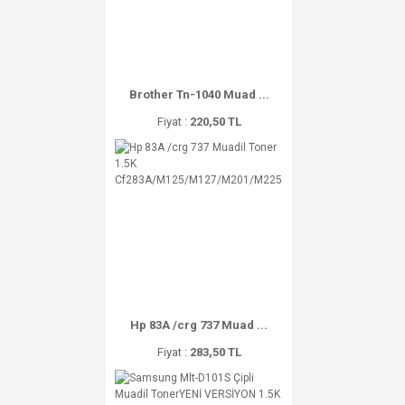
Brother Tn-1040 Muad ...
Fiyat :
220,50 TL
Hp 83A /crg 737 Muad ...
Fiyat :
283,50 TL