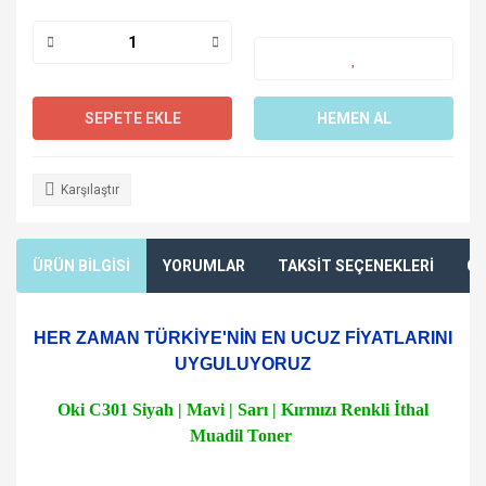
SEPETE EKLE
HEMEN AL
Karşılaştır
ÜRÜN BİLGİSİ
YORUMLAR
TAKSİT SEÇENEKLERİ
ÖN
HER ZAMAN TÜRKİYE'NİN EN UCUZ FİYATLARINI
UYGULUYORUZ
Oki C301 Siyah | Mavi | Sarı | Kırmızı Renkli İthal
Muadil Toner