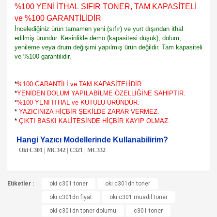
%100 YENİ İTHAL SIFIR TONER, TAM KAPASİTELİ
ve %100 GARANTİLİDİR
İncelediğiniz ürün tamamen yeni (sıfır) ve yurt dışından ithal
edilmiş üründür. Kesinlikle demo (kapasitesi düşük), dolum,
yenileme veya drum değişimi yapılmış ürün değildir. Tam kapasiteli
ve %100 garantilidir.
*
%100 GARANTİLİ ve TAM KAPASİTELİDİR.
*
YENİDEN DOLUM YAPILABİLME ÖZELLİĞİNE SAHİPTİR.
*
%100 YENİ İTHAL ve KUTULU ÜRÜNDÜR.
*
YAZICINIZA HİÇBİR ŞEKİLDE ZARAR VERMEZ.
*
ÇIKTI BASKI KALİTESİNDE HİÇBİR KAYIP OLMAZ.
Hangi Yazıcı Modellerinde Kullanabilirim?
Oki C301 | MC342 | C321 | MC332
Bu ürünün fiyat bilgisi, resim, ürün açıklamalarında ve diğer
Etiketler :
konularda yetersiz gördüğünüz noktaları öneri formunu
oki c301 toner
oki c301dn toner
Bu ürüne ilk yorumu siz yapın!
kullanarak tarafımıza iletebilirsiniz.
oki c301dn fiyat
oki c301 muadil toner
Görüş ve önerileriniz için teşekkür ederiz.
oki c301dn toner dolumu
c301 toner