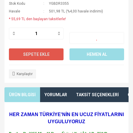
Stok Kodu
YGBDR3355
Havale
501,98 TL (%4,00 havale indirimi)
* 55,69 TL den başlayan taksitlerle!
SEPETE EKLE
HEMEN AL
Karşılaştır
ÜRÜN BİLGİSİ
YORUMLAR
TAKSİT SEÇENEKLERİ
ÖN
HER ZAMAN TÜRKİYE'NİN EN UCUZ FİYATLARINI
UYGULUYORUZ