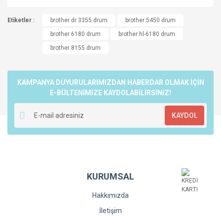
Bu ürünün fiyat bilgisi, resim, ürün açıklamalarında ve diğer
Etiketler :
konularda yetersiz gördüğünüz noktaları öneri formunu
brother dr 3355 drum
brother 5450 drum
Bu ürüne ilk yorumu siz yapın!
kullanarak tarafımıza iletebilirsiniz.
brother 6180 drum
brother hl-6180 drum
Görüş ve önerileriniz için teşekkür ederiz.
brother 8155 drum
Yorum Yaz
Ürün resmi kalitesiz, bozuk veya görüntülenemiyor.
Ürün açıklamasında eksik bilgiler bulunuyor.
KAMPANYA DUYURULARIMIZDAN HABERDAR OLMAK İÇİN
Ürün bilgilerinde hatalar bulunuyor.
E-BÜLTENİMİZE KAYDOLABİLİRSİNİZ!
Ürün fiyatı diğer sitelerden daha pahalı.
KAYDOL
Bu ürüne benzer farklı alternatifler olmalı.
KURUMSAL
Gönder
Hakkımızda
İletişim