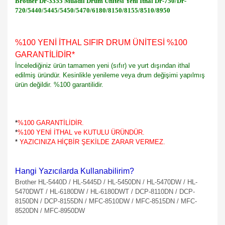
Brother Dr-3355 Muadil Drum Ünitesi Yeni İthal Dr-750/Dr-
720/5440/5445/5450/5470/6180/8150/8155/8510/8950
%100 YENİ İTHAL SIFIR DRUM ÜNİTESİ %100
GARANTİLİDİR
*
İncelediğiniz ürün tamamen yeni (sıfır) ve yurt dışından ithal
edilmiş üründür. Kesinlikle yenileme veya drum değişimi yapılmış
ürün değildir. %100 garantilidir.
*
%100 GARANTİLİDİR.
*
%100 YENİ İTHAL ve KUTULU ÜRÜNDÜR.
*
YAZICINIZA HİÇBİR ŞEKİLDE ZARAR VERMEZ.
Hangi Yazıcılarda Kullanabilirim?
Brother HL-5440D /
HL-5445D /
HL-5450DN /
HL-5470DW /
HL-
5470DWT /
HL-6180DW /
HL-6180DWT /
DCP-8110DN /
DCP-
8150DN /
DCP-8155DN /
MFC-8510DW /
MFC-8515DN /
MFC-
8520DN /
MFC-8950DW