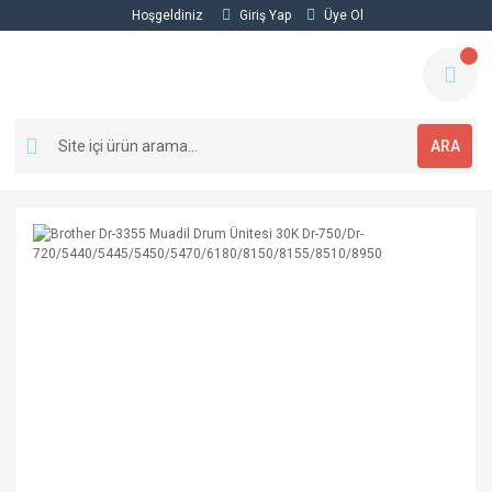
Hoşgeldiniz
Giriş Yap
Üye Ol
ARA