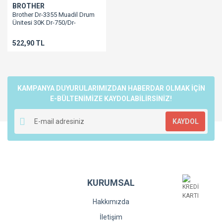
BROTHER
Brother Dr-3355 Muadil Drum
Ünitesi 30K Dr-750/Dr-
720/5440/5445/5450/5470/6180/8150/8155/8510/8950
522,90 TL
KAMPANYA DUYURULARIMIZDAN HABERDAR OLMAK İÇİN
E-BÜLTENİMİZE KAYDOLABİLİRSİNİZ!
KAYDOL
KURUMSAL
Hakkımızda
İletişim